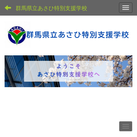
群馬県立あさひ特別支援学校
Toggl