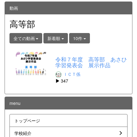
動画
高等部
全ての動画
新着順
10件
令和７年度 高等部 あさひ
学習発表会 展示作品
ＩＣＴ係
347
menu
トップページ
学校紹介