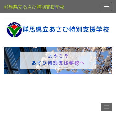
群馬県立あさひ特別支援学校
Toggl