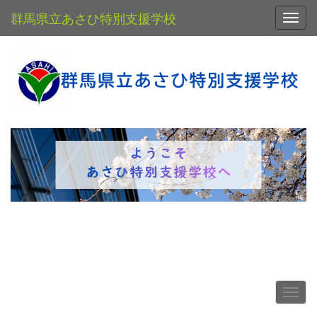
群馬県立あさひ特別支援学校
Toggl