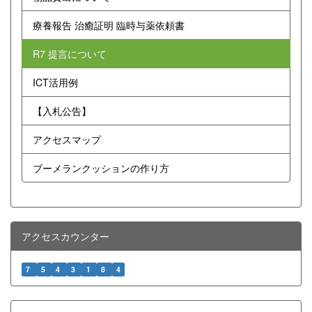
療養報告 治癒証明 臨時与薬依頼書
R7 提言について
ICT活用例
【入札公告】
アクセスマップ
ブーメランクッションの作り方
アクセスカウンター
7
5
4
3
1
8
4