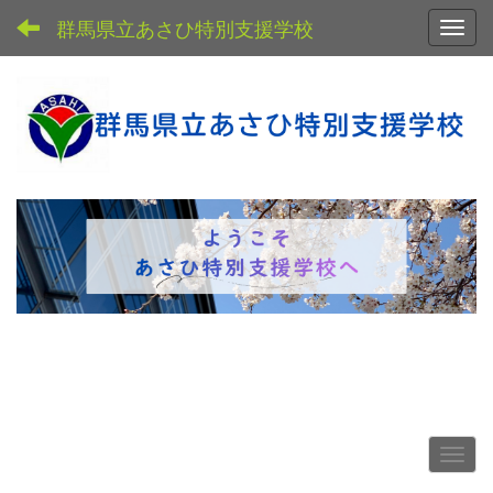
群馬県立あさひ特別支援学校
Toggl