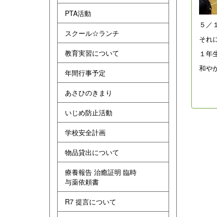
PTA活動
５／
スクール☆ランチ
それ
教育実習について
１年
和や
年間行事予定
あさひのきまり
いじめ防止活動
学校安全計画
物品貸出について
療養報告 治癒証明 臨時
与薬依頼書
R7 提言について