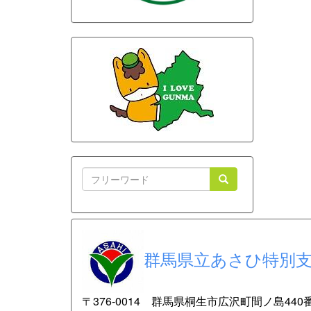
群馬県立あさひ特別
〒
376-0014 群馬県桐生市広沢町間ノ島440