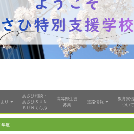
あさひ相談・
高等部生徒
教育実
部より
あさひＳＵＮ
進路情報
募集
つい
ＳＵＮくらぶ
７年度