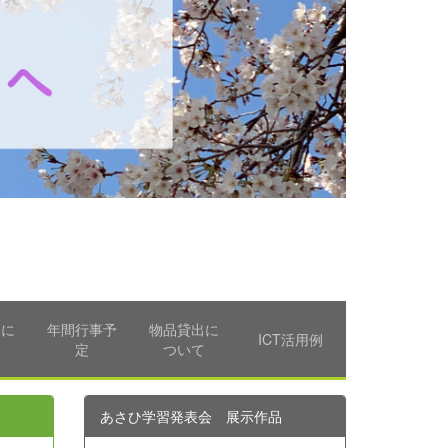
習に
年間行事予
物品貸出に
ICT活用例
て
定
ついて
あさひ学習発表会 展示作品