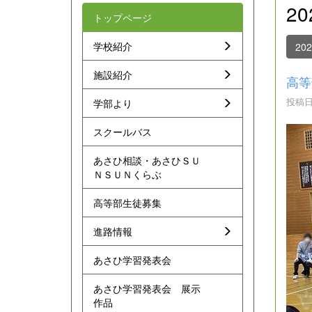
2
トップページ
学校紹介
20
施設紹介
高等
投稿日時
学部より
スクールバス
あさひ相談・あさひＳＵ
ＮＳＵＮくらぶ
高等部生徒募集
進路情報
あさひ学習発表会
あさひ学習発表会 展示
作品