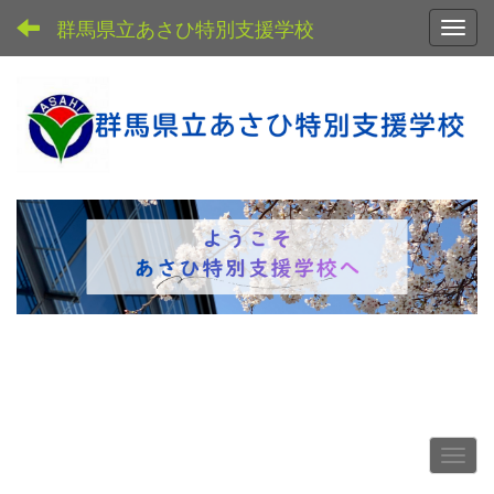
群馬県立あさひ特別支援学校
Toggl