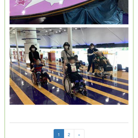
1
2
»