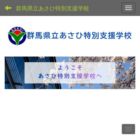
群馬県立あさひ特別支援学校
Toggl