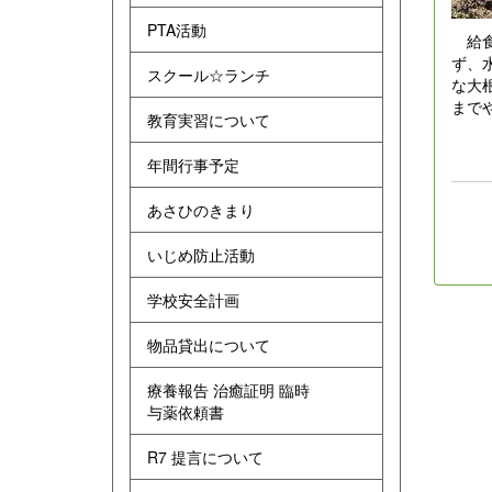
PTA活動
給食
ず、
スクール☆ランチ
な大
まで
教育実習について
年間行事予定
あさひのきまり
いじめ防止活動
学校安全計画
物品貸出について
療養報告 治癒証明 臨時
与薬依頼書
R7 提言について