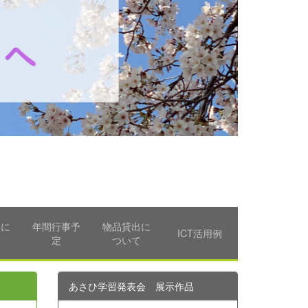
習に
年間行事予
物品貸出に
ICT活用例
て
定
ついて
あさひ学習発表会 展示作品