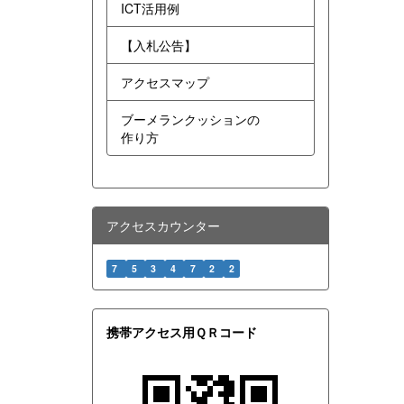
ICT活用例
【入札公告】
アクセスマップ
ブーメランクッションの
作り方
アクセスカウンター
7
5
3
4
7
2
2
携帯アクセス用ＱＲコード