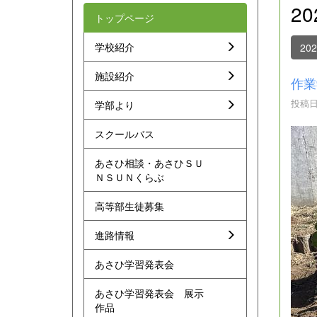
2
トップページ
学校紹介
20
施設紹介
作業
投稿日時
学部より
スクールバス
あさひ相談・あさひＳＵ
ＮＳＵＮくらぶ
高等部生徒募集
進路情報
あさひ学習発表会
あさひ学習発表会 展示
作品