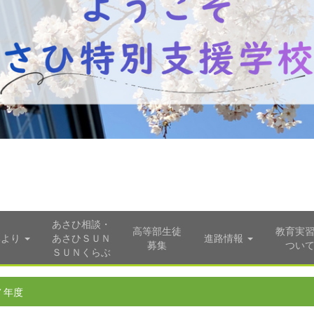
あさひ相談・
高等部生徒
教育実
部より
あさひＳＵＮ
進路情報
募集
つい
ＳＵＮくらぶ
７年度