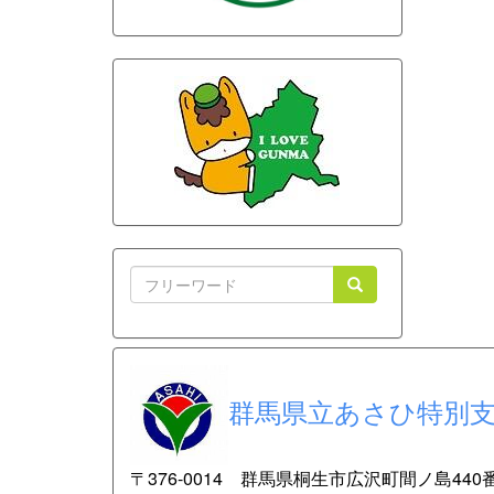
群馬県立あさひ特別
〒
376-0014 群馬県桐生市広沢町間ノ島440