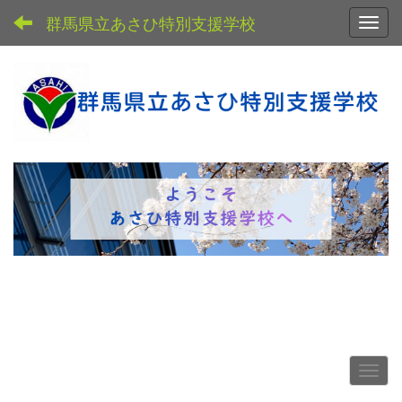
群馬県立あさひ特別支援学校
Toggl