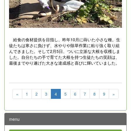
給食の食材提供を目指し、昨年10月に蒔いた小さな種。生
徒たちは寒さに負けず、水やりや除草作業に粘り強く取り組
んできました。そして2月5日、ついに立派な大根を収穫しま
した。自分たちの手で育てた大根を持つ生徒たちの笑顔は、
最後までやり遂げた大きな達成感と喜びに輝いていました。
«
1
2
3
4
5
6
7
8
9
»
menu