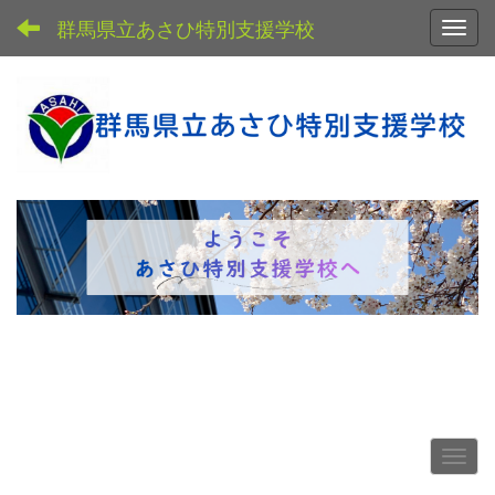
群馬県立あさひ特別支援学校
Toggl