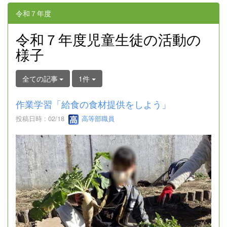
令和７年度
令和７年度児童生徒の活動の
様子
全ての記事
1件
作業学習「給食の食材提供をしよう」
投稿日時 : 02/18
高等部職員