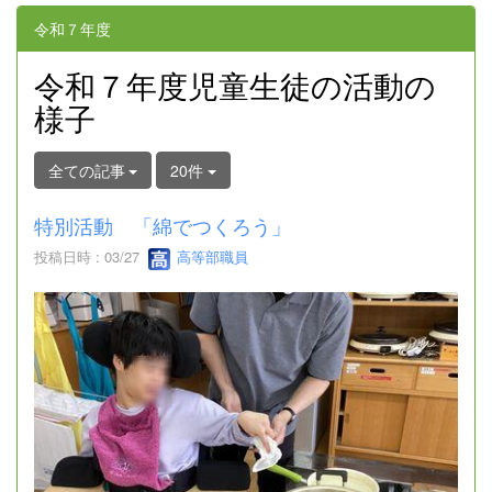
令和７年度
令和７年度児童生徒の活動の
様子
全ての記事
20件
特別活動 「綿でつくろう」
投稿日時 : 03/27
高等部職員