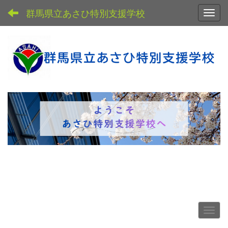
群馬県立あさひ特別支援学校
Toggl