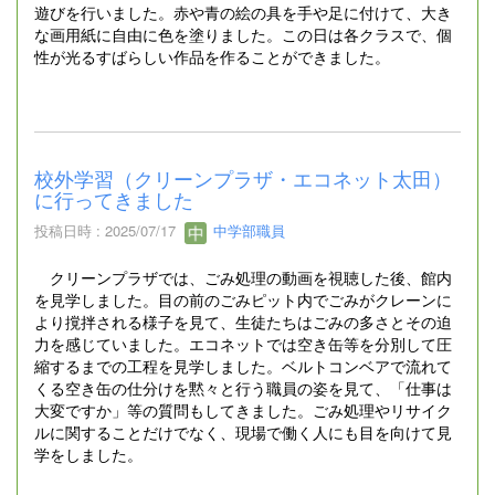
遊びを行いました。赤や青の絵の具を手や足に付けて、大き
な画用紙に自由に色を塗りました。この日は各クラスで、個
性が光るすばらしい作品を作ることができました。
校外学習（クリーンプラザ・エコネット太田）
に行ってきました
投稿日時 : 2025/07/17
中学部職員
クリーンプラザでは、ごみ処理の動画を視聴した後、館内
を見学しました。目の前のごみピット内でごみがクレーンに
より撹拌される様子を見て、生徒たちはごみの多さとその迫
力を感じていました。エコネットでは空き缶等を分別して圧
縮するまでの工程を見学しました。ベルトコンベアで流れて
くる空き缶の仕分けを黙々と行う職員の姿を見て、「仕事は
大変ですか」等の質問もしてきました。ごみ処理やリサイク
ルに関することだけでなく、現場で働く人にも目を向けて見
学をしました。